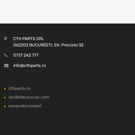
CTH PARTS SRL
062202 BUCURESTI, Str. Preciziei 32
0737 242 777
info@cthparts.ro
cthparts.ro
seniledecauciuc.com
excavator.expert