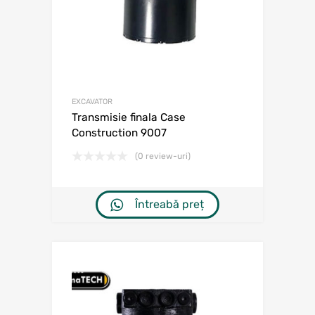
EXCAVATOR
Transmisie finala Case
Construction 9007
(0 review-uri)
Întreabă preț