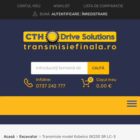
CONTUL MEU
WISHLIST
LISTA DE COMPARAȚIE
BUNĂ.
AUTENTIFICARE
ÎNREGISTRARE
|
CAUTĂ
Coșul meu
Infoline:
0
0,00
€
0737 242 777
Acasă
Excavator
Transmisie model Kobelco SK230 SR LC-3