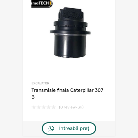
EXCAVATOR
Transmisie finala Caterpillar 307
B
(0 review-uri)
Întreabă preț