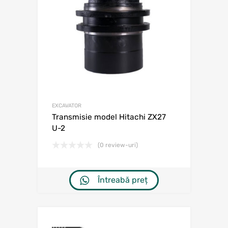
EXCAVATOR
Transmisie model Hitachi ZX27
U-2
(0 review-uri)
Întreabă preț