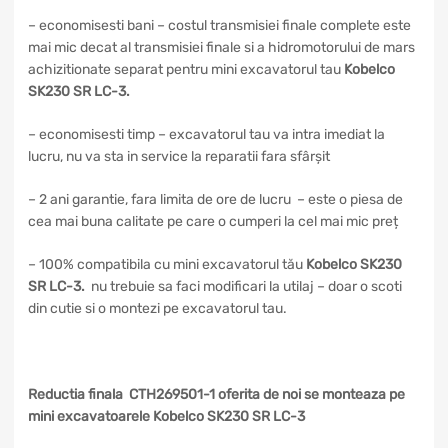
– economisesti bani – costul transmisiei finale complete este
mai mic decat al transmisiei finale si a hidromotorului de mars
achizitionate separat pentru mini excavatorul tau
Kobelco
SK230 SR LC-3.
– economisesti timp – excavatorul tau va intra imediat la
lucru, nu va sta in service la reparatii fara sfârșit
– 2 ani garantie, fara limita de ore de lucru – este o piesa de
cea mai buna calitate pe care o cumperi la cel mai mic preț
– 100% compatibila cu mini excavatorul tău
Kobelco SK230
SR LC-3.
nu trebuie sa faci modificari la utilaj – doar o scoti
din cutie si o montezi pe excavatorul tau.
Reductia finala CTH269501-1 oferita de noi se monteaza pe
mini excavatoarele Kobelco SK230 SR LC-3