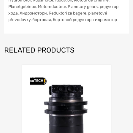
Hydromotor, Rupsmotor. Riduttiori, Motour de chenille,
Planetgetriebe, Motoreducteur, Planetary gears. редуктор
xoдa, Хидромотори, Reduktori za bagere, planetové
převodovky, бортовая, бортовой редуктор, гидромотор
RELATED PRODUCTS