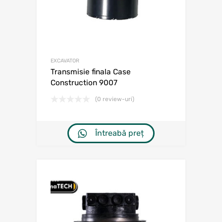
EXCAVATOR
Transmisie finala Case
Construction 9007
(0 review-uri)
Întreabă preț