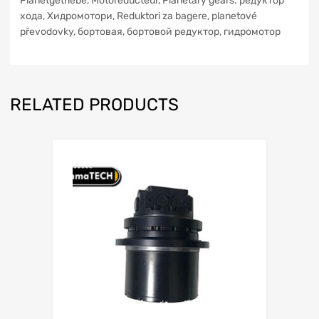
Planetgetriebe, Motoreducteur, Planetary gears. редуктор
xoдa, Хидромотори, Reduktori za bagere, planetové
převodovky, бортовая, бортовой редуктор, гидромотор
RELATED PRODUCTS