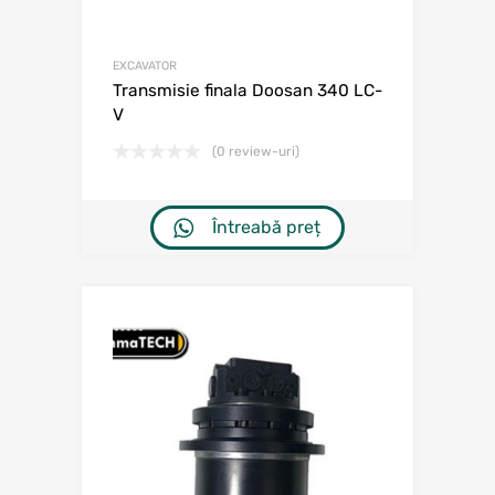
EXCAVATOR
Transmisie finala Doosan 340 LC-
V
(0 review-uri)
Întreabă preț