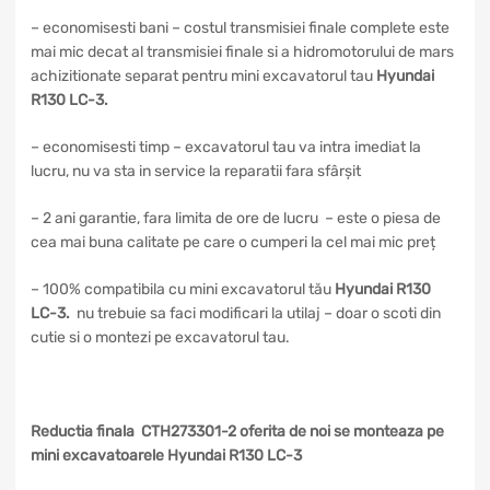
– economisesti bani – costul transmisiei finale complete este
mai mic decat al transmisiei finale si a hidromotorului de mars
achizitionate separat pentru mini excavatorul tau
Hyundai
R130 LC-3.
– economisesti timp – excavatorul tau va intra imediat la
lucru, nu va sta in service la reparatii fara sfârșit
– 2 ani garantie, fara limita de ore de lucru – este o piesa de
cea mai buna calitate pe care o cumperi la cel mai mic preț
– 100% compatibila cu mini excavatorul tău
Hyundai R130
LC-3
.
nu trebuie sa faci modificari la utilaj – doar o scoti din
cutie si o montezi pe excavatorul tau.
Reductia finala CTH273301-2 oferita de noi se monteaza pe
mini excavatoarele Hyundai R130 LC-3