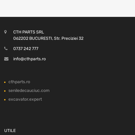
CTH PARTS SRL
062202 BUCURESTI, Str. Preciziei 32
0737 242 777
info@cthparts.ro
cthparts.ro
seniledecauciuc.com
excavator.expert
UTILE