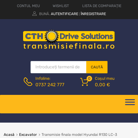
CONTUL MEU
WISHLIST
LISTA DE COMPARAȚIE
BUNĂ.
AUTENTIFICARE
ÎNREGISTRARE
|
CAUTĂ
Coșul meu
Infoline:
0
0,00
€
0737 242 777
Acasă
Excavator
Transmisie finala model Hyundai R130 LC-3