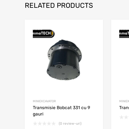
RELATED PRODUCTS
Adaugă în wishli
Adaugă la comparar
MINIEXCAVATOR
MINIE
Transmisie Bobcat 331 cu 9
Tran
gauri
(0 review-uri)