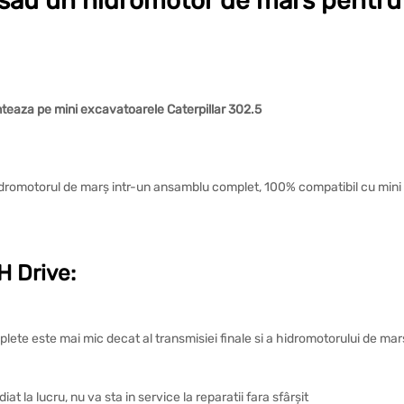
 sau un hidromotor de mars pentru u
teaza pe mini excavatoarele Caterpillar 302.5
hidromotorul de marș intr-un ansamblu complet, 100% compatibil cu mini
 Drive:
plete este mai mic decat al transmisiei finale si a hidromotorului de ma
t la lucru, nu va sta in service la reparatii fara sfârșit