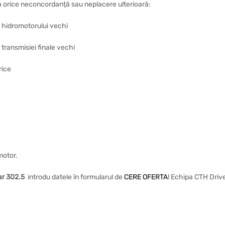
ta orice neconcordanță sau neplacere ulterioară:
a hidromotorului vechi
 transmisiei finale vechi
rice
motor.
ar 302.5
introdu datele în formularul de
CERE OFERTA
! Echipa CTH Drive