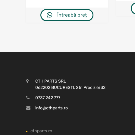
Întreabă preț
CTH PARTS SRL
062202 BUCURESTI, Str. Preciziei 32
0737 242 777
info@cthparts.ro
cthparts.ro