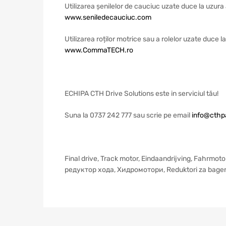
Utilizarea șenilelor de cauciuc uzate duce la uzura 
www.seniledecauciuc.com
Utilizarea roților motrice sau a rolelor uzate duce 
www.CommaTECH.ro
ECHIPA CTH Drive Solutions este in serviciul tău!
Suna la 0737 242 777 sau scrie pe email
info@cthpa
Final drive, Track motor, Eindaandrijving, Fahrmoto
редуктор xoдa, Хидромотори, Reduktori za bage