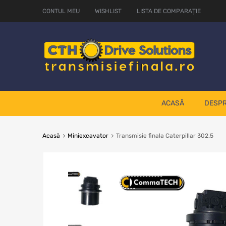
CONTUL MEU
WISHLIST
LISTA DE COMPARAȚIE
ACASĂ
DESPR
Acasă
Miniexcavator
Transmisie finala Caterpillar 302.5