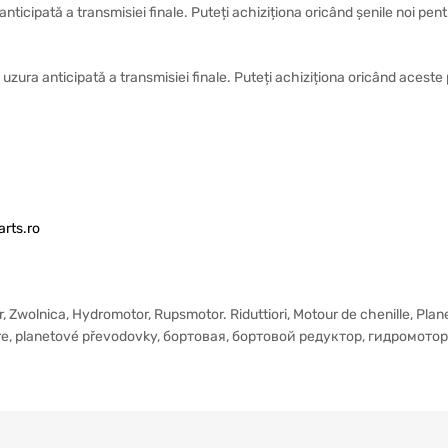
anticipată a transmisiei finale. Puteți achiziționa oricând șenile noi pen
la uzura anticipată a transmisiei finale. Puteți achiziționa oricând acest
rts.ro
r, Zwolnica, Hydromotor, Rupsmotor. Riduttiori, Motour de chenille, Pla
re, planetové převodovky, бортовая, бортовой редуктор, гидромото