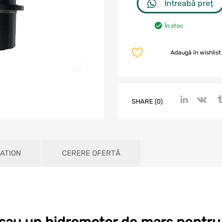
Întreabă preț
În stoc
Adaugă în wishlist
SHARE (0)
ATION
CERERE OFERTĂ