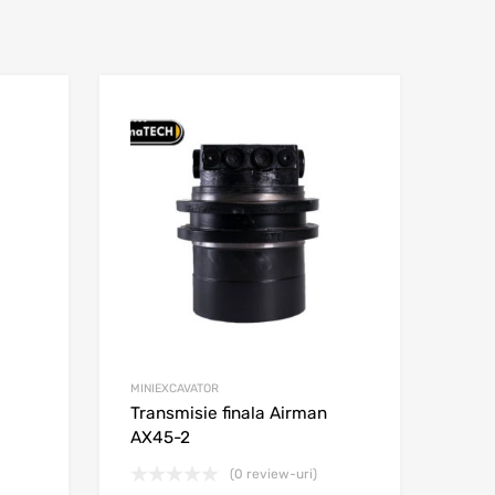
Adaugă în wishlist
Adaugă în wishl
Adaugă la comparare
Adaugă la comparar
MINIEXCAVATOR
Transmisie finala Airman
AX45-2
(0 review-uri)