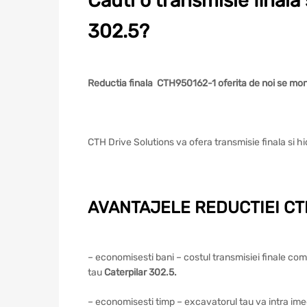
Cauti o transmisie finala
302.5?
Reductia finala CTH950162-1 oferita de noi se mon
CTH Drive Solutions va ofera transmisie finala si 
AVANTAJELE REDUCTIEI CTH
– economisesti bani – costul transmisiei finale com
tau
Caterpilar 302.5
.
– economisesti timp – excavatorul tau va intra imedia