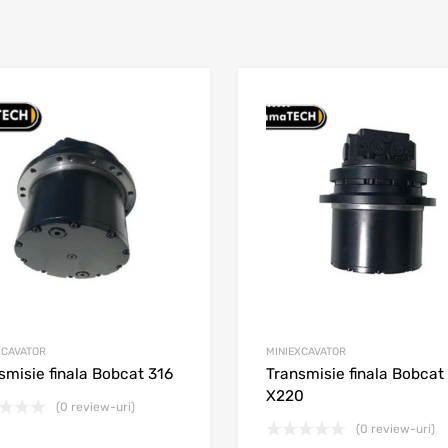
st
Adaugă în wishlist
e
Adaugă la comparare
XCAVATOR
MINIEXCAVATOR
smisie finala Bobcat 316
Transmisie finala Bobcat
X220
(0 review-uri)
(0 review-uri)