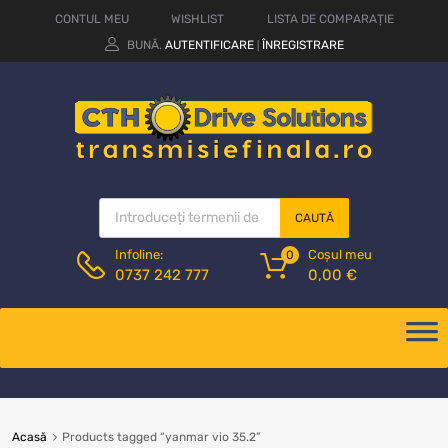
CONTUL MEU
WISHLIST
LISTA DE COMPARAȚIE
BUNĂ.
AUTENTIFICARE
ÎNREGISTRARE
|
CAUTĂ
Coșul meu
Infoline:
0
0,00
€
0737 242 777
Acasă
Products tagged “yanmar vio 35.2”