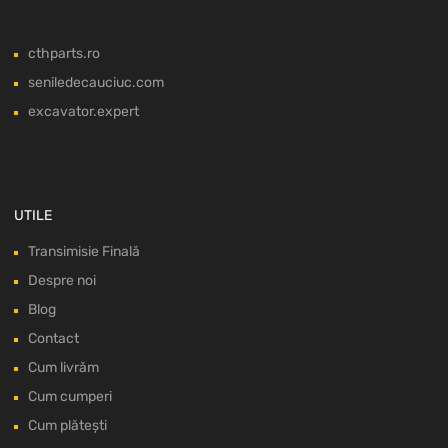
cthparts.ro
seniledecauciuc.com
excavator.expert
UTILE
Transimisie Finală
Despre noi
Blog
Contact
Cum livrăm
Cum cumperi
Cum plătești