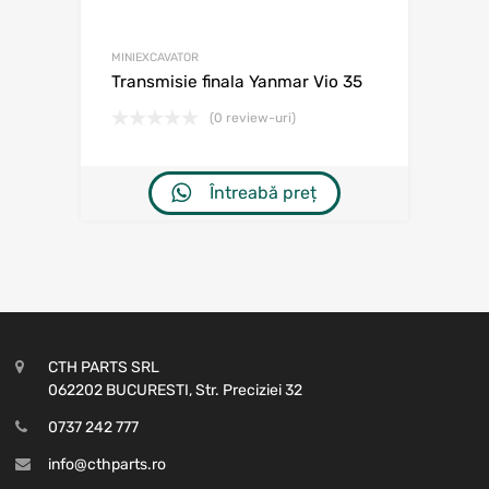
MINIEXCAVATOR
Transmisie finala Yanmar Vio 35
(0 review-uri)
Întreabă preț
CTH PARTS SRL
062202 BUCURESTI, Str. Preciziei 32
0737 242 777
info@cthparts.ro