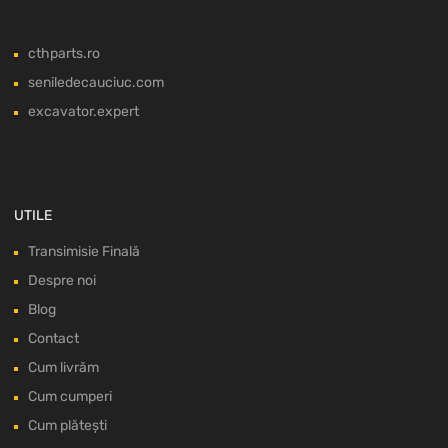
cthparts.ro
seniledecauciuc.com
excavator.expert
UTILE
Transimisie Finală
Despre noi
Blog
Contact
Cum livrăm
Cum cumperi
Cum plătești