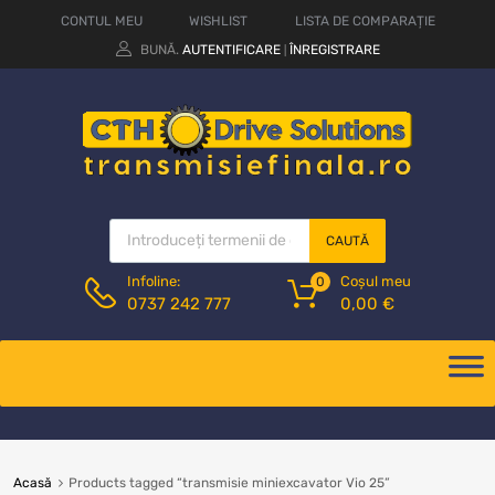
CONTUL MEU
WISHLIST
LISTA DE COMPARAȚIE
BUNĂ.
AUTENTIFICARE
ÎNREGISTRARE
|
CAUTĂ
Coșul meu
Infoline:
0
0,00
€
0737 242 777
Acasă
Products tagged “transmisie miniexcavator Vio 25”