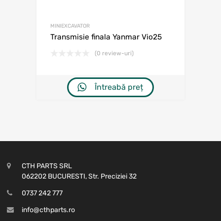
MINIEXCAVATOR
Transmisie finala Yanmar Vio25
(0 review-uri)
Întreabă preț
CTH PARTS SRL
062202 BUCURESTI, Str. Preciziei 32
0737 242 777
info@cthparts.ro