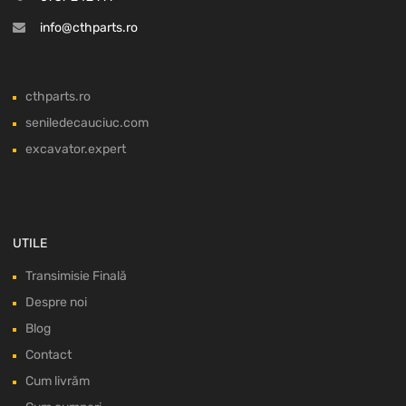
info@cthparts.ro
cthparts.ro
seniledecauciuc.com
excavator.expert
UTILE
Transimisie Finală
Despre noi
Blog
Contact
Cum livrăm