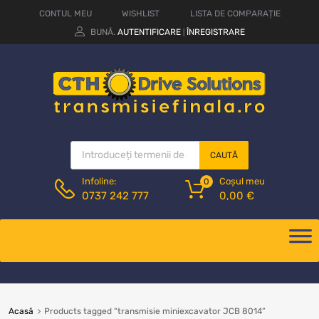
CONTUL MEU
WISHLIST
LISTA DE COMPARAȚIE
BUNĂ.
AUTENTIFICARE
ÎNREGISTRARE
|
CAUTĂ
Coșul meu
Infoline:
0
0,00
€
0737 242 777
Acasă
Products tagged “transmisie miniexcavator JCB 8014”