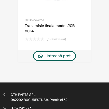
MINIEXCAVATOR
Transmisie finala model JCB
8014
(0 review-uri)
Întreabă preț
CTH PARTS SRL
062202 BUCURESTI, Str. Preciziei 32
0737 242 777