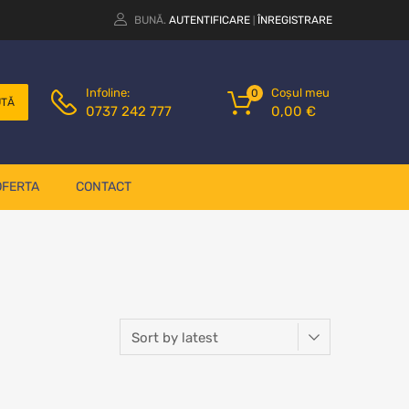
BUNĂ.
AUTENTIFICARE
ÎNREGISTRARE
|
Coșul meu
Infoline:
0
UTĂ
0,00
€
0737 242 777
OFERTA
CONTACT