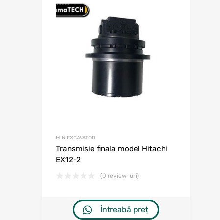
Adaugă în w
Adaugă la comp
MINIEXCAVATOR
Transmisie finala model Hitachi
EX12-2
(0 review-uri)
Întreabă preț