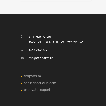
CTH PARTS SRL
062202 BUCURESTI, Str. Preciziei 32
0737 242 777
info@cthparts.ro
cthparts.ro
seniledecauciuc.com
excavator.expert