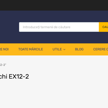
CA
E NOI
TOATE MĂRCILE
UTILE
BLOG
CERERE 
12-2”
chi EX12-2