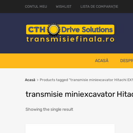
CONTUL MEU
WISHLIST
LISTA DE COMPARAȚIE
ACASĂ
DESPR
Acasă
Products tagged “transmisie miniexcavator Hitachi EX
transmisie miniexcavator Hita
Showing the single result