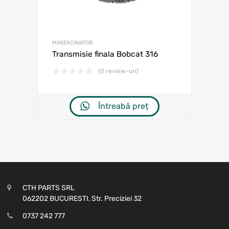
MINIEXCAVATOR
Transmisie finala Bobcat 316
(0 review-uri)
Întreabă preț
CTH PARTS SRL
062202 BUCURESTI, Str. Preciziei 32
0737 242 777