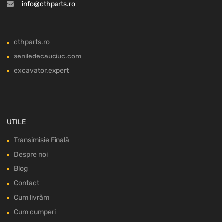
info@cthparts.ro
cthparts.ro
seniledecauciuc.com
excavator.expert
UTILE
Transimisie Finală
Despre noi
Blog
Contact
Cum livrăm
Cum cumperi