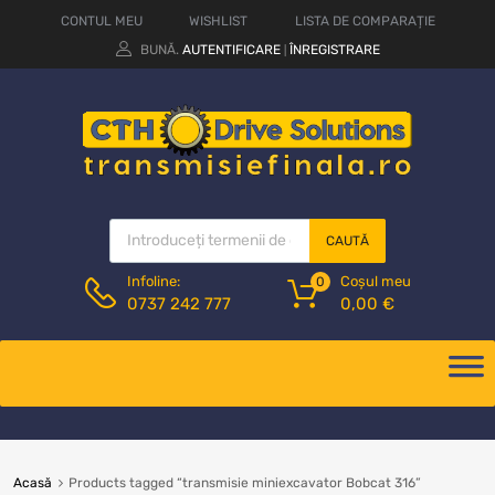
CONTUL MEU
WISHLIST
LISTA DE COMPARAȚIE
BUNĂ.
AUTENTIFICARE
ÎNREGISTRARE
|
CAUTĂ
Coșul meu
Infoline:
0
0,00
€
0737 242 777
Acasă
Products tagged “transmisie miniexcavator Bobcat 316”