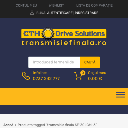
CONTUL MEU
WISHLIST
LISTA DE COMPARAȚIE
BUNĂ.
AUTENTIFICARE
ÎNREGISTRARE
|
CAUTĂ
Coșul meu
Infoline:
0
0,00
€
0737 242 777
Acasă
Products tagged “transmisie finala SE130LCM-3”