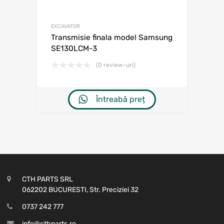
EXCAVATOR
Transmisie finala model Samsung
SE130LCM-3
(0 review-uri)
Întreabă preț
CTH PARTS SRL
062202 BUCURESTI, Str. Preciziei 32
0737 242 777
info@cthparts.ro