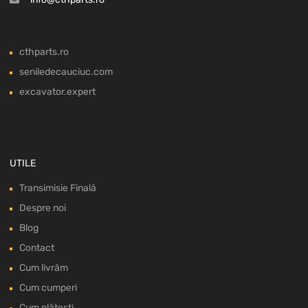
cthparts.ro
seniledecauciuc.com
excavator.expert
UTILE
Transimisie Finală
Despre noi
Blog
Contact
Cum livrăm
Cum cumperi
Cum plătești