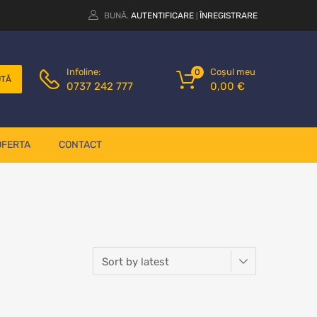
BUNĂ.
AUTENTIFICARE
ÎNREGISTRARE
|
Coșul meu
Infoline:
0
UTĂ
0,00
€
0737 242 777
OFERTA
CONTACT