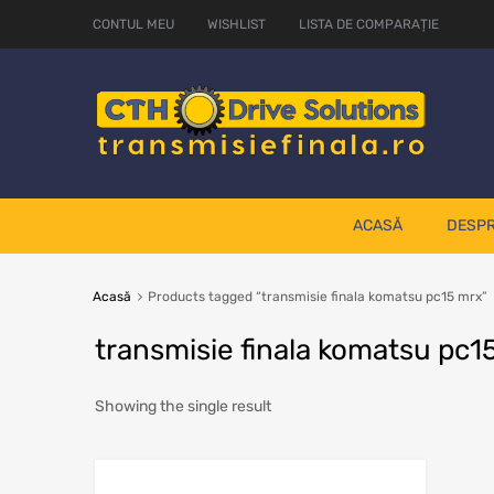
CONTUL MEU
WISHLIST
LISTA DE COMPARAȚIE
ACASĂ
DESPR
Acasă
Products tagged “transmisie finala komatsu pc15 mrx”
transmisie finala komatsu pc1
Showing the single result