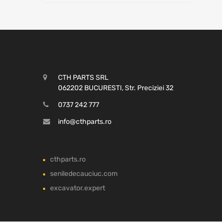
CTH PARTS SRL
062202 BUCURESTI, Str. Preciziei 32
0737 242 777
info@cthparts.ro
cthparts.ro
seniledecauciuc.com
excavator.expert