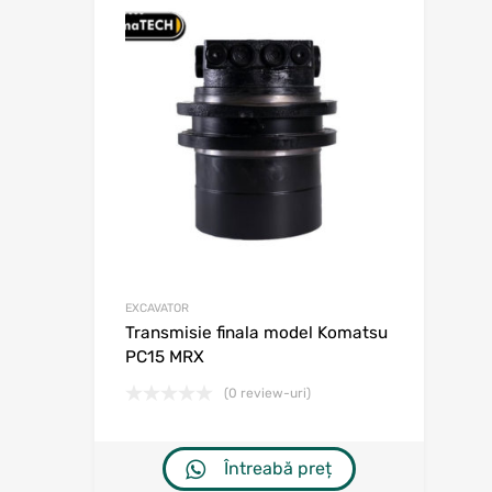
Adaugă în w
Adaugă la comp
EXCAVATOR
Transmisie finala model Komatsu
PC15 MRX
(0 review-uri)
Întreabă preț