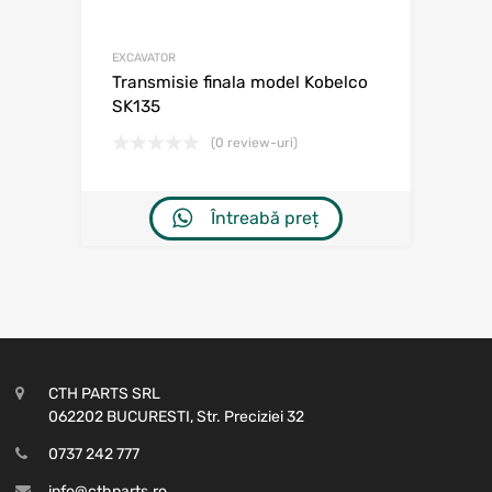
EXCAVATOR
Transmisie finala model Kobelco
SK135
(0 review-uri)
Întreabă preț
CTH PARTS SRL
062202 BUCURESTI, Str. Preciziei 32
0737 242 777
info@cthparts.ro