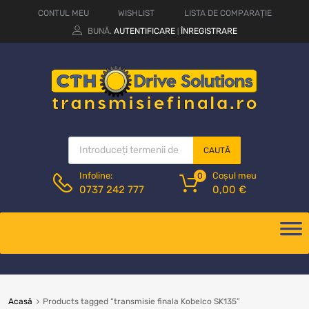
CONTUL MEU
WISHLIST
LISTA DE COMPARAȚIE
BUNĂ.
AUTENTIFICARE
ÎNREGISTRARE
|
CAUTĂ
Coșul meu
Infoline:
0
0,00
€
0737 242 777
Acasă
Products tagged “transmisie finala Kobelco SK135”