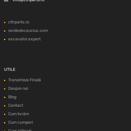
cthparts.ro
seniledecauciuc.com
excavator.expert
UTILE
Transimisie Finală
Despre noi
Blog
Contact
Cum livrăm
Cum cumperi
Cum plătești