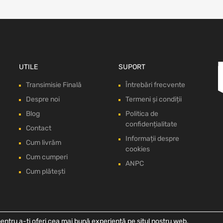
UTILE
SUPORT
Transimisie Finală
Întrebări frecvente
Despre noi
Termeni și condiții
Blog
Politica de
confidențialitate
Contact
Informații despre
Cum livrăm
cookies
Cum cumperi
ANPC
Cum plătești
entru a-ți oferi cea mai bună experiență pe situl nostru web.