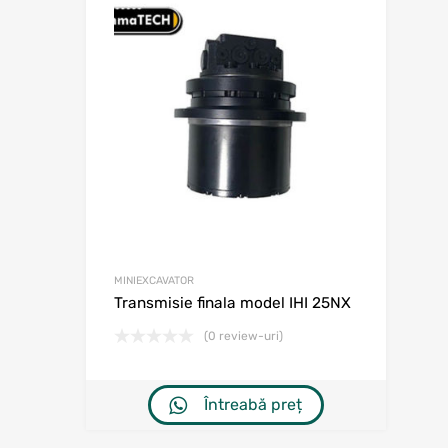
Adaugă în w
Adaugă la comp
MINIEXCAVATOR
Transmisie finala model IHI 25NX
(0 review-uri)
Întreabă preț