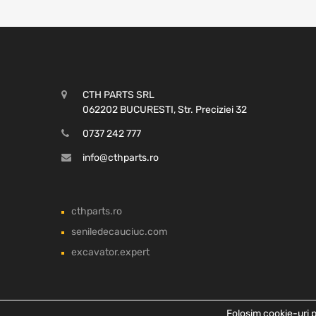
CTH PARTS SRL
062202 BUCURESTI, Str. Preciziei 32
0737 242 777
info@cthparts.ro
cthparts.ro
seniledecauciuc.com
excavator.expert
Folosim cookie-uri p
Copyright ©
2026
CTH PARTS SRL, Toate drepturile rezervate