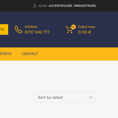
BUNĂ.
AUTENTIFICARE
ÎNREGISTRARE
|
Coșul meu
Infoline:
0
UTĂ
0,00
€
0737 242 777
OFERTA
CONTACT