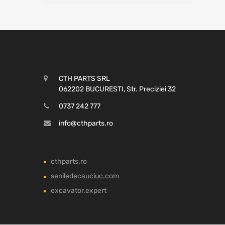
CTH PARTS SRL
062202 BUCURESTI, Str. Preciziei 32
0737 242 777
info@cthparts.ro
cthparts.ro
seniledecauciuc.com
excavator.expert