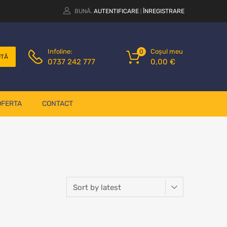
BUNĂ.
AUTENTIFICARE
ÎNREGISTRARE
|
Coșul meu
Infoline:
0
UTĂ
0,00
€
0737 242 777
OFERTA
CONTACT