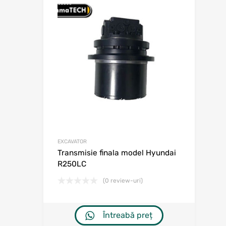
Adaugă în w
Adaugă la comp
EXCAVATOR
Transmisie finala model Hyundai
R250LC
(0 review-uri)
Întreabă preț