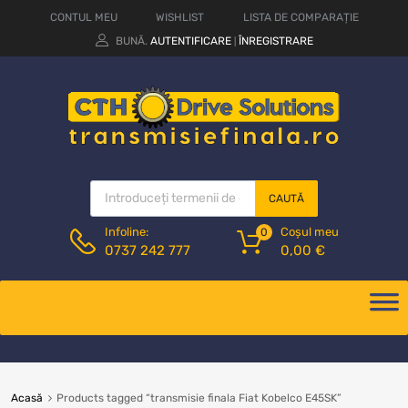
CONTUL MEU
WISHLIST
LISTA DE COMPARAȚIE
BUNĂ.
AUTENTIFICARE
ÎNREGISTRARE
|
CAUTĂ
Coșul meu
Infoline:
0
0,00
€
0737 242 777
Acasă
Products tagged “transmisie finala Fiat Kobelco E45SK”