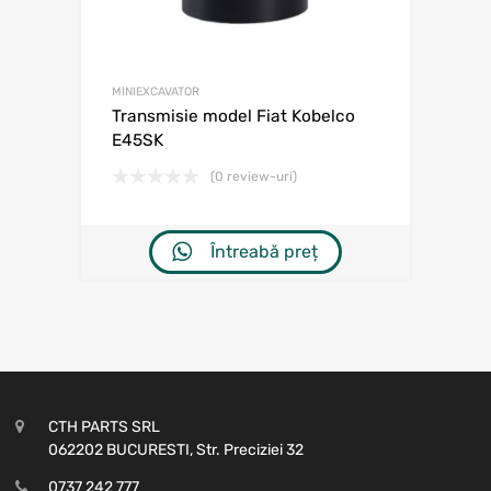
MINIEXCAVATOR
Transmisie model Fiat Kobelco
E45SK
(0 review-uri)
Întreabă preț
CTH PARTS SRL
062202 BUCURESTI, Str. Preciziei 32
0737 242 777