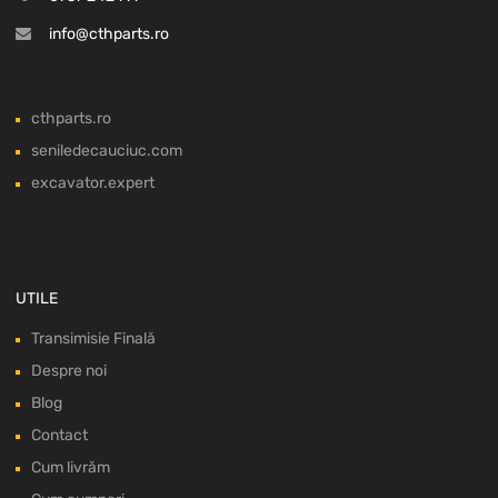
info@cthparts.ro
cthparts.ro
seniledecauciuc.com
excavator.expert
UTILE
Transimisie Finală
Despre noi
Blog
Contact
Cum livrăm