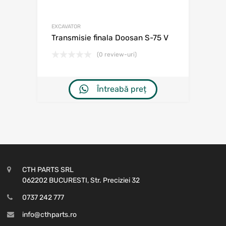
EXCAVATOR
Transmisie finala Doosan S-75 V
(0 review-uri)
Întreabă preț
CTH PARTS SRL
062202 BUCURESTI, Str. Preciziei 32
0737 242 777
info@cthparts.ro