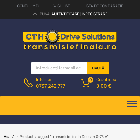
CONTUL MEU
WISHLIST
LISTA DE COMPARAȚIE
BUNĂ.
AUTENTIFICARE
ÎNREGISTRARE
|
CAUTĂ
Coșul meu
Infoline:
0
0,00
€
0737 242 777
Acasă
Products tagged “transmisie finala Doosan S-75 V”