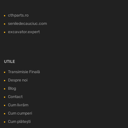
cthparts.ro
seniledecauciuc.com
excavator.expert
UTILE
Transimisie Finală
Despre noi
Blog
Contact
Cum livrăm
Cum cumperi
Cum plătești