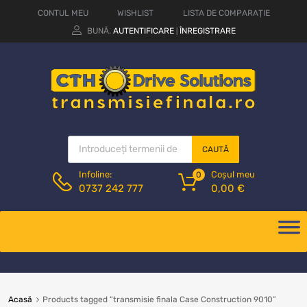
CONTUL MEU
WISHLIST
LISTA DE COMPARAȚIE
BUNĂ.
AUTENTIFICARE
ÎNREGISTRARE
|
CAUTĂ
Coșul meu
Infoline:
0
0,00
€
0737 242 777
Acasă
Products tagged “transmisie finala Case Construction 9010”