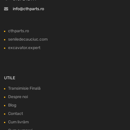
info@cthparts.ro
cthparts.ro
seniledecauciuc.com
excavator.expert
UTILE
Transimisie Finală
Despre noi
Blog
Contact
Cum livrăm