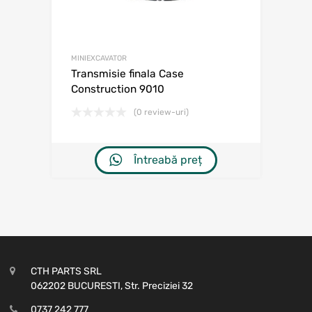
MINIEXCAVATOR
Transmisie finala Case
Construction 9010
(0 review-uri)
Întreabă preț
CTH PARTS SRL
062202 BUCURESTI, Str. Preciziei 32
0737 242 777