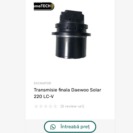
Adaugă în w
Adaugă la comp
EXCAVATOR
Transmisie finala Daewoo Solar
220 LC-V
(0 review-uri)
Întreabă preț