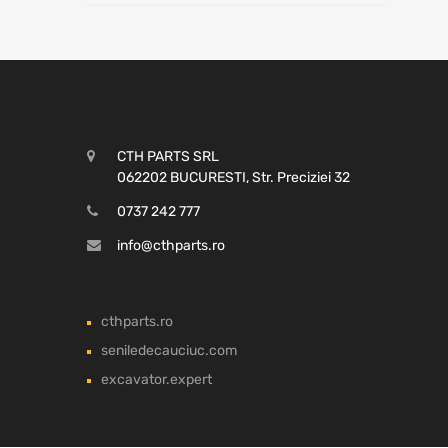
CTH PARTS SRL
062202 BUCURESTI, Str. Preciziei 32
0737 242 777
info@cthparts.ro
cthparts.ro
seniledecauciuc.com
excavator.expert