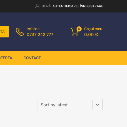
BUNĂ.
AUTENTIFICARE
ÎNREGISTRARE
|
Coșul meu
Infoline:
0
UTĂ
0,00
€
0737 242 777
OFERTA
CONTACT