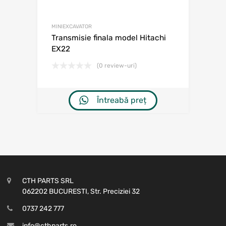
MINIEXCAVATOR
Transmisie finala model Hitachi
EX22
(0 review-uri)
Întreabă preț
CTH PARTS SRL
062202 BUCURESTI, Str. Preciziei 32
0737 242 777
info@cthparts.ro