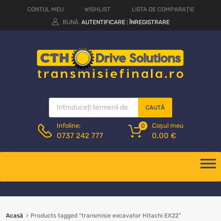
CONTUL MEU
WISHLIST
LISTA DE COMPARAȚIE
BUNĂ.
AUTENTIFICARE
ÎNREGISTRARE
|
CAUTĂ
Coșul meu
Infoline:
0
0,00
€
0737 242 777
Acasă
Products tagged “transmisie excavator Hitachi EX22”