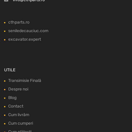
cthparts.ro
seniledecauciuc.com
excavator.expert
UTILE
Transimisie Finală
Despre noi
Blog
Contact
Cum livrăm
Cum cumperi
Cum plătești