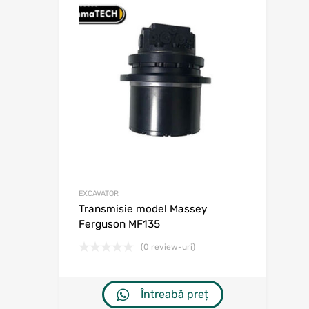
Adaugă în w
Adaugă la comp
EXCAVATOR
Transmisie model Massey
Ferguson MF135
(0 review-uri)
Întreabă preț