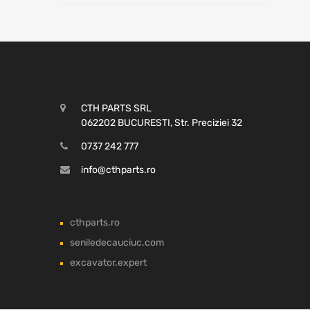
CTH PARTS SRL
062202 BUCURESTI, Str. Preciziei 32
0737 242 777
info@cthparts.ro
cthparts.ro
seniledecauciuc.com
excavator.expert