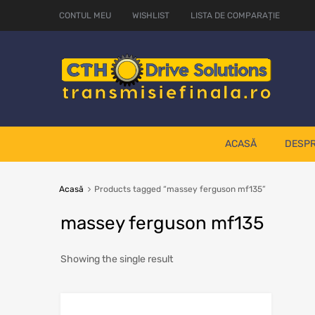
CONTUL MEU
WISHLIST
LISTA DE COMPARAȚIE
ACASĂ
DESPR
Acasă
Products tagged “massey ferguson mf135”
massey ferguson mf135
Showing the single result