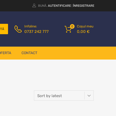
BUNĂ.
AUTENTIFICARE
ÎNREGISTRARE
|
Coșul meu
Infoline:
0
UTĂ
0,00
€
0737 242 777
OFERTA
CONTACT