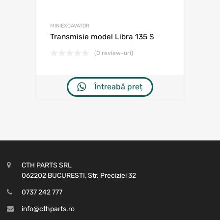
MINIEXCAVATOR
Transmisie model Libra 135 S
(0 review-uri)
Întreabă preț
CTH PARTS SRL
062202 BUCURESTI, Str. Preciziei 32
0737 242 777
info@cthparts.ro