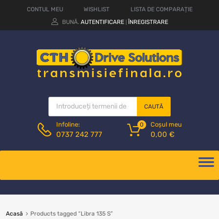
CONTUL MEU
WISHLIST
LISTA DE COMPARAȚIE
BUNĂ.
AUTENTIFICARE
ÎNREGISTRARE
|
CAUTĂ
Coșul meu
Infoline:
0
0,00
€
0737 242 777
Acasă
Products tagged “Libra 135 S”