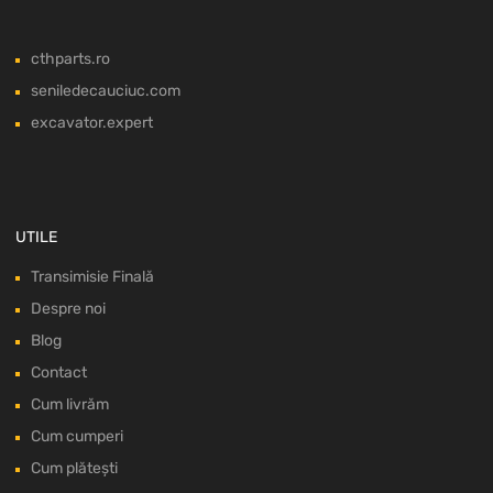
cthparts.ro
seniledecauciuc.com
excavator.expert
UTILE
Transimisie Finală
Despre noi
Blog
Contact
Cum livrăm
Cum cumperi
Cum plătești