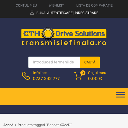
CONTUL MEU
WISHLIST
LISTA DE COMPARAȚIE
BUNĂ.
AUTENTIFICARE
ÎNREGISTRARE
|
CAUTĂ
Coșul meu
Infoline:
0
0,00
€
0737 242 777
Acasă
Products tagged “Bobcat X322D”