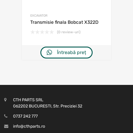
EXCAVATOR
Transmisie finala Bobcat X322D
(0 review-uri)
Întreabă preț
CTH PARTS SRL
062202 BUCURESTI, Str. Preciziei 32
0737 242 777
info@cthparts.ro