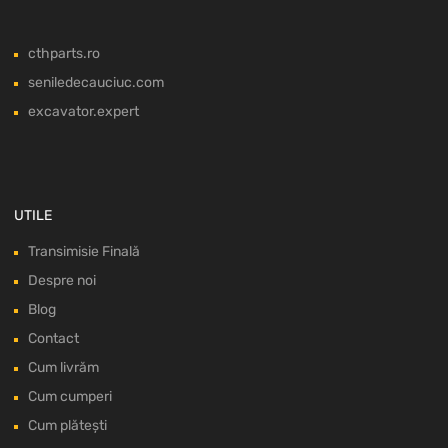
cthparts.ro
seniledecauciuc.com
excavator.expert
UTILE
Transimisie Finală
Despre noi
Blog
Contact
Cum livrăm
Cum cumperi
Cum plătești