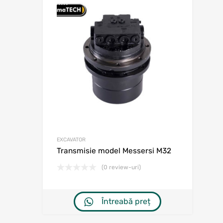
Adaugă în w
Adaugă la comp
EXCAVATOR
Transmisie model Messersi M32
(0 review-uri)
Întreabă preț