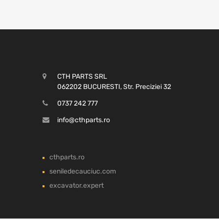
CTH PARTS SRL
062202 BUCURESTI, Str. Preciziei 32
0737 242 777
info@cthparts.ro
cthparts.ro
seniledecauciuc.com
excavator.expert