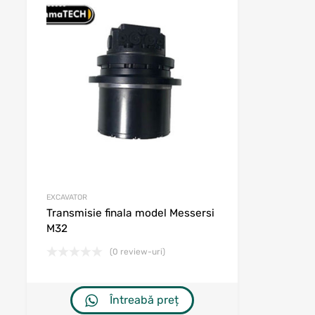
ishlist
Adaugă în wishlist
arare
Adaugă la comparare
EXCAVATOR
Transmisie finala model Messersi
M32
(0 review-uri)
Întreabă preț