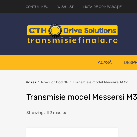
CONTUL MEU
WISHLIST
LISTA DE COMPARAȚIE
ACASĂ
DESPR
Acasă
Product Cod OE
Transmisie model Messersi M32
Transmisie model Messersi M
Showing all 2 results