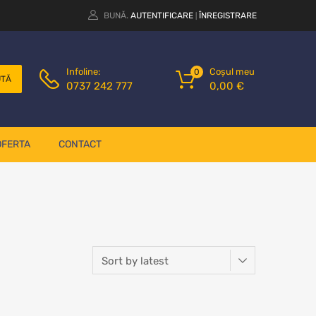
BUNĂ.
AUTENTIFICARE
ÎNREGISTRARE
|
Coșul meu
Infoline:
0
UTĂ
0,00
€
0737 242 777
OFERTA
CONTACT