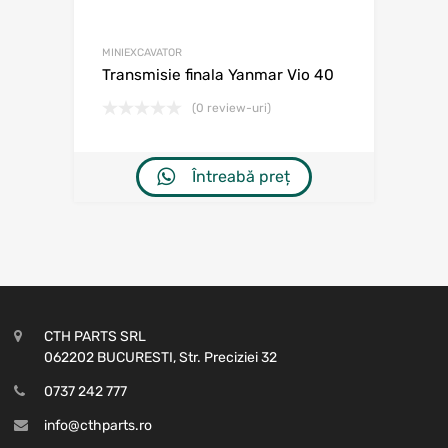
MINIEXCAVATOR
Transmisie finala Yanmar Vio 40
(0 review-uri)
Întreabă preț
CTH PARTS SRL
062202 BUCURESTI, Str. Preciziei 32
0737 242 777
info@cthparts.ro