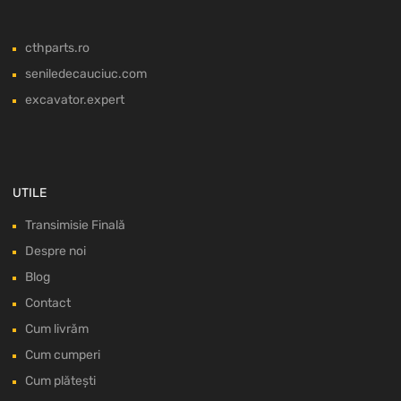
cthparts.ro
seniledecauciuc.com
excavator.expert
UTILE
Transimisie Finală
Despre noi
Blog
Contact
Cum livrăm
Cum cumperi
Cum plătești