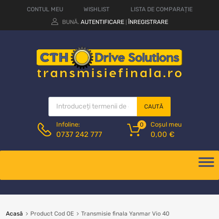
CONTUL MEU
WISHLIST
LISTA DE COMPARAȚIE
BUNĂ.
AUTENTIFICARE
ÎNREGISTRARE
|
CAUTĂ
Coșul meu
Infoline:
0
0,00
€
0737 242 777
Acasă
Product Cod OE
Transmisie finala Yanmar Vio 40