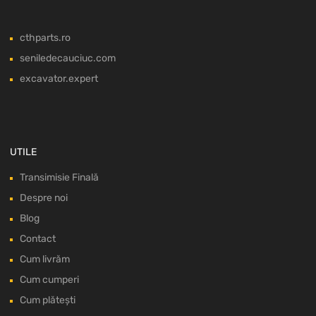
cthparts.ro
seniledecauciuc.com
excavator.expert
UTILE
Transimisie Finală
Despre noi
Blog
Contact
Cum livrăm
Cum cumperi
Cum plătești