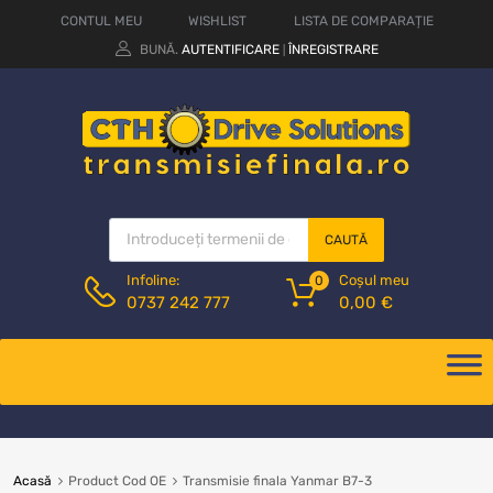
CONTUL MEU
WISHLIST
LISTA DE COMPARAȚIE
BUNĂ.
AUTENTIFICARE
ÎNREGISTRARE
|
CAUTĂ
Coșul meu
Infoline:
0
0,00
€
0737 242 777
Acasă
Product Cod OE
Transmisie finala Yanmar B7-3