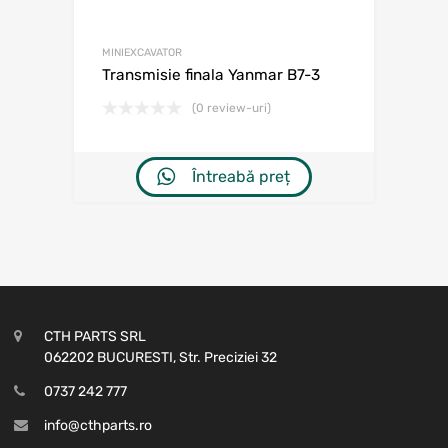
MINIEXCAVATOR
Transmisie finala Yanmar B7-3
(0 review-uri)
Întreabă preț
CTH PARTS SRL
062202 BUCURESTI, Str. Preciziei 32
0737 242 777
info@cthparts.ro