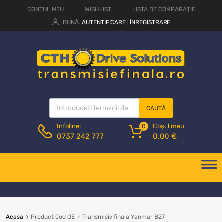
CONTUL MEU
WISHLIST
LISTA DE COMPARAȚIE
BUNĂ.
AUTENTIFICARE
ÎNREGISTRARE
|
CAUTĂ
Coșul meu
Infoline:
0
0,00
€
0737 242 777
Acasă
Product Cod OE
Transmisie finala Yanmar B27