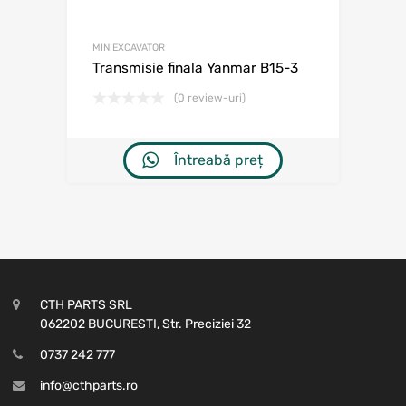
MINIEXCAVATOR
Transmisie finala Yanmar B15-3
(0 review-uri)
Întreabă preț
CTH PARTS SRL
062202 BUCURESTI, Str. Preciziei 32
0737 242 777
info@cthparts.ro