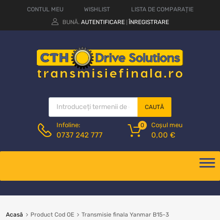
CONTUL MEU
WISHLIST
LISTA DE COMPARAȚIE
BUNĂ.
AUTENTIFICARE
ÎNREGISTRARE
|
CAUTĂ
Coșul meu
Infoline:
0
0,00
€
0737 242 777
Acasă
Product Cod OE
Transmisie finala Yanmar B15-3