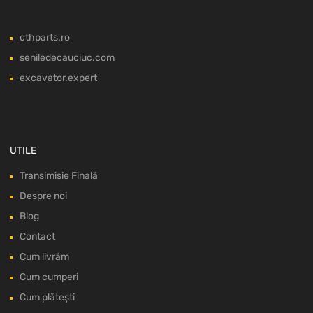
cthparts.ro
seniledecauciuc.com
excavator.expert
UTILE
Transimisie Finală
Despre noi
Blog
Contact
Cum livrăm
Cum cumperi
Cum plătești