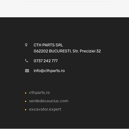
CTH PARTS SRL
062202 BUCURESTI, Str. Preciziei 32
0737 242 777
info@cthparts.ro
cthparts.ro
seniledecauciuc.com
excavator.expert