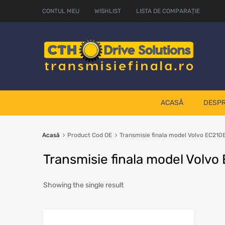
CONTUL MEU
WISHLIST
LISTA DE COMPARAȚIE
ACASĂ
DESPR
Acasă
Product Cod OE
Transmisie finala model Volvo EC210
Transmisie finala model Volv
Showing the single result