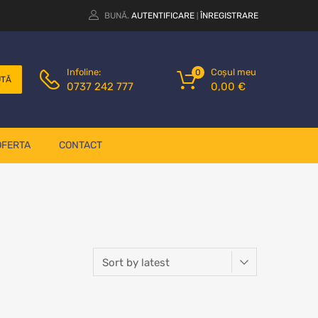
BUNĂ.
AUTENTIFICARE
ÎNREGISTRARE
|
Coșul meu
Infoline:
0
UTĂ
0,00
€
0737 242 777
OFERTA
CONTACT