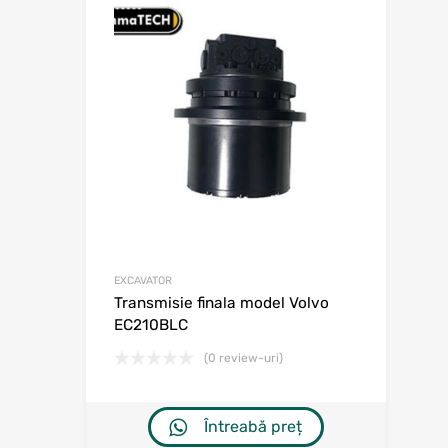
Adaugă în w
Adaugă la comp
EXCAVATOR
Transmisie finala model Volvo
EC210BLC
(0 review-uri)
Întreabă preț