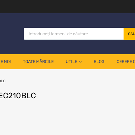
CA
E NOI
TOATE MĂRCILE
UTILE
BLOG
CERERE 
BLC
o EC210BLC