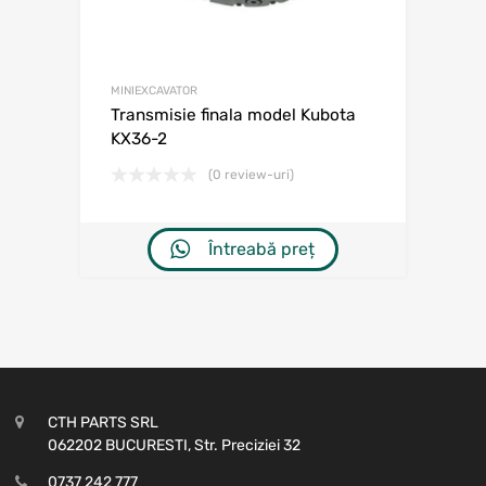
MINIEXCAVATOR
Transmisie finala model Kubota
KX36-2
(0 review-uri)
Întreabă preț
CTH PARTS SRL
062202 BUCURESTI, Str. Preciziei 32
0737 242 777