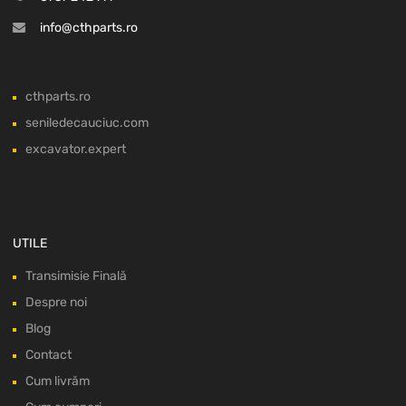
info@cthparts.ro
cthparts.ro
seniledecauciuc.com
excavator.expert
UTILE
Transimisie Finală
Despre noi
Blog
Contact
Cum livrăm