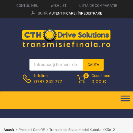
CONTUL MEU
WISHLIST
LISTA DE COMPARAȚIE
BUNĂ.
AUTENTIFICARE
ÎNREGISTRARE
|
CAUTĂ
Coșul meu
Infoline:
0
0,00
€
0737 242 777
Acasă
Product Cod OE
Transmisie finala model Kubota KX36-2