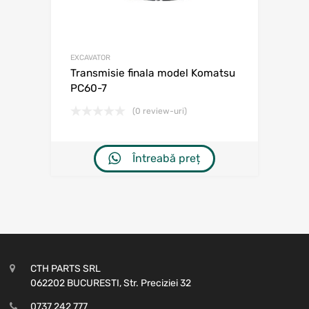
EXCAVATOR
Transmisie finala model Komatsu
PC60-7
(0 review-uri)
Întreabă preț
CTH PARTS SRL
062202 BUCURESTI, Str. Preciziei 32
0737 242 777