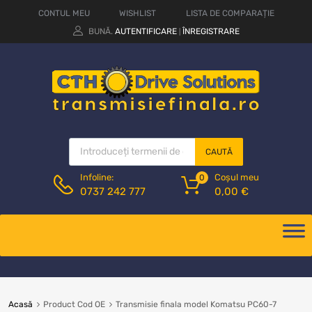
CONTUL MEU
WISHLIST
LISTA DE COMPARAȚIE
BUNĂ.
AUTENTIFICARE
ÎNREGISTRARE
|
CAUTĂ
Coșul meu
Infoline:
0
0,00
€
0737 242 777
Acasă
Product Cod OE
Transmisie finala model Komatsu PC60-7