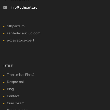
info@cthparts.ro
cthparts.ro
seniledecauciuc.com
excavator.expert
UTILE
Transimisie Finală
Despre noi
Blog
Contact
Cum livrăm