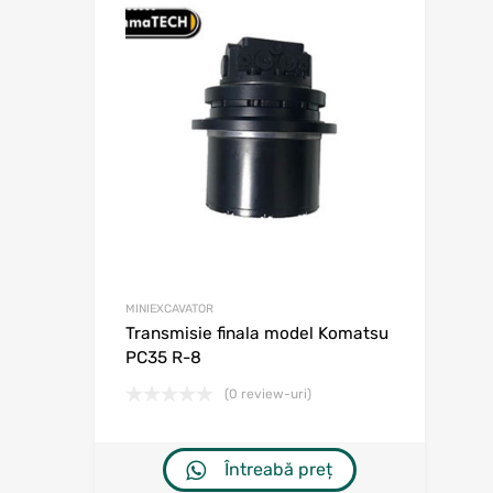
Adaugă în w
Adaugă la comp
MINIEXCAVATOR
Transmisie finala model Komatsu
PC35 R-8
(0 review-uri)
Întreabă preț