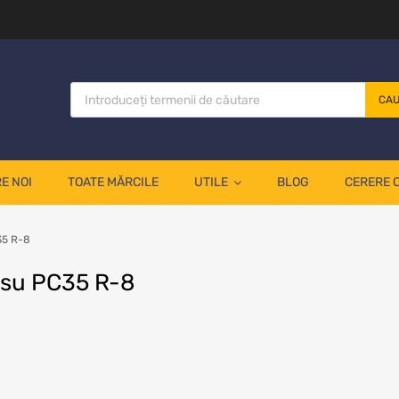
CA
E NOI
TOATE MĂRCILE
UTILE
BLOG
CERERE 
35 R-8
tsu PC35 R-8