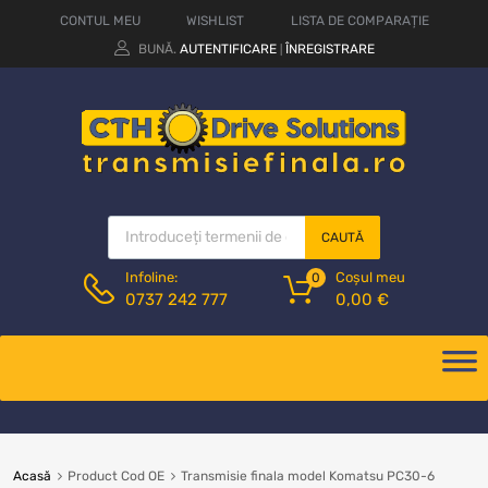
CONTUL MEU
WISHLIST
LISTA DE COMPARAȚIE
BUNĂ.
AUTENTIFICARE
ÎNREGISTRARE
|
CAUTĂ
Coșul meu
Infoline:
0
0,00
€
0737 242 777
Acasă
Product Cod OE
Transmisie finala model Komatsu PC30-6