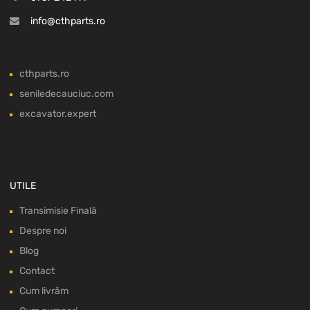
info@cthparts.ro
cthparts.ro
seniledecauciuc.com
excavator.expert
UTILE
Transimisie Finală
Despre noi
Blog
Contact
Cum livrăm