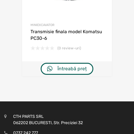
MINIEXCAVATOR
Transmisie finala model Komatsu
PC30-6
(0 review-uri)
Întreabă preț
CTH PARTS SRL
062202 BUCURESTI, Str. Preciziei 32
0737 242 777