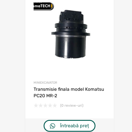
Adaugă în w
Adaugă la comp
MINIEXCAVATOR
Transmisie finala model Komatsu
PC20 MR-2
(0 review-uri)
Întreabă preț