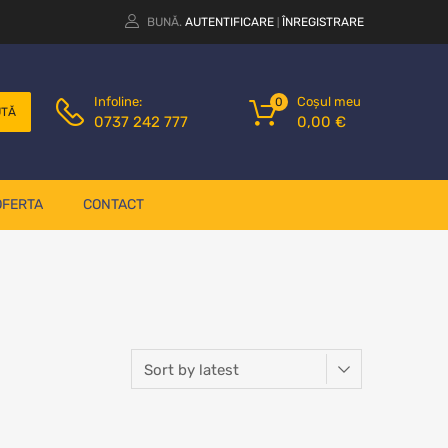
BUNĂ.
AUTENTIFICARE
ÎNREGISTRARE
|
Coșul meu
Infoline:
0
UTĂ
0,00
€
0737 242 777
OFERTA
CONTACT