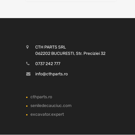
CTH PARTS SRL
062202 BUCURESTI, Str. Preciziei 32
0737 242 777
info@cthparts.ro
cthparts.ro
seniledecauciuc.com
excavator.expert