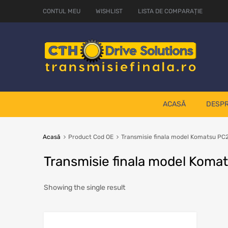
CONTUL MEU
WISHLIST
LISTA DE COMPARAȚIE
ACASĂ
DESPR
Acasă
Product Cod OE
Transmisie finala model Komatsu P
Transmisie finala model Kom
Showing the single result