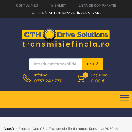
CONTUL MEU
WISHLIST
LISTA DE COMPARAȚIE
BUNĂ.
AUTENTIFICARE
ÎNREGISTRARE
|
CAUTĂ
Coșul meu
Infoline:
0
0,00
€
0737 242 777
Acasă
Product Cod OE
Transmisie finala model Komatsu PC20-6