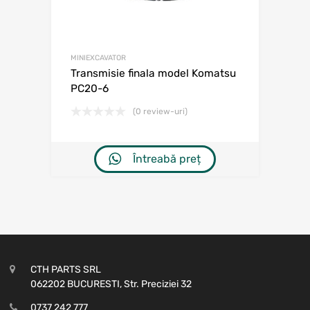
MINIEXCAVATOR
Transmisie finala model Komatsu
PC20-6
(0 review-uri)
Întreabă preț
CTH PARTS SRL
062202 BUCURESTI, Str. Preciziei 32
0737 242 777