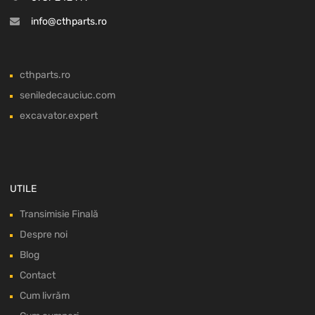
info@cthparts.ro
cthparts.ro
seniledecauciuc.com
excavator.expert
UTILE
Transimisie Finală
Despre noi
Blog
Contact
Cum livrăm