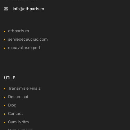
info@cthparts.ro
cthparts.ro
seniledecauciuc.com
excavator.expert
UTILE
Transimisie Finală
Despre noi
Blog
Contact
Cum livrăm