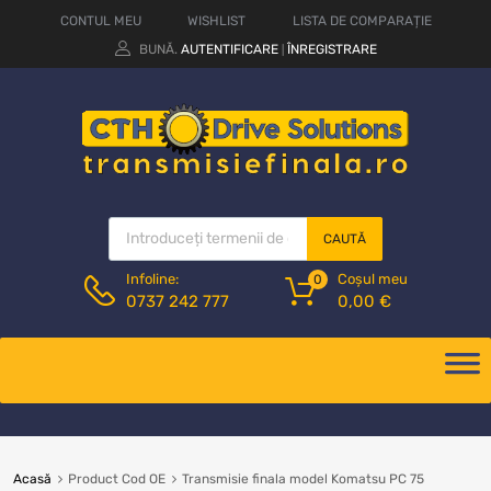
CONTUL MEU
WISHLIST
LISTA DE COMPARAȚIE
BUNĂ.
AUTENTIFICARE
ÎNREGISTRARE
|
CAUTĂ
Coșul meu
Infoline:
0
0,00
€
0737 242 777
Acasă
Product Cod OE
Transmisie finala model Komatsu PC 75