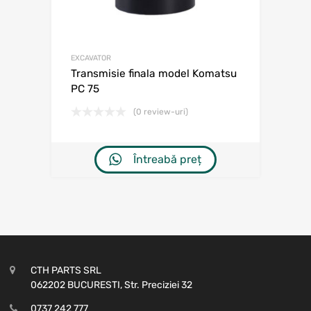
EXCAVATOR
Transmisie finala model Komatsu
PC 75
(0 review-uri)
Întreabă preț
CTH PARTS SRL
062202 BUCURESTI, Str. Preciziei 32
0737 242 777