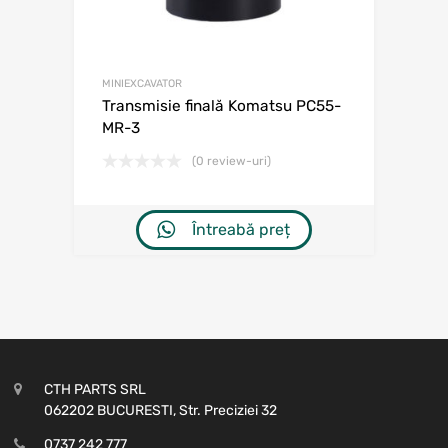
MINIEXCAVATOR
Transmisie finală Komatsu PC55-
MR-3
(0 review-uri)
Întreabă preț
CTH PARTS SRL
062202 BUCURESTI, Str. Preciziei 32
0737 242 777