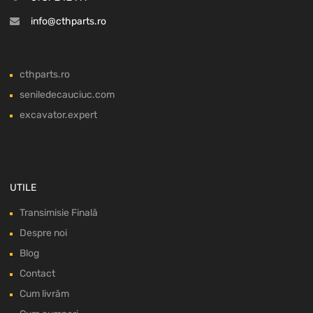
info@cthparts.ro
cthparts.ro
seniledecauciuc.com
excavator.expert
UTILE
Transimisie Finală
Despre noi
Blog
Contact
Cum livrăm