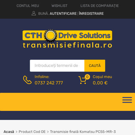
CONTUL MEU
WISHLIST
LISTA DE COMPARAȚIE
BUNĂ.
AUTENTIFICARE
ÎNREGISTRARE
|
CAUTĂ
Coșul meu
Infoline:
0
0,00
€
0737 242 777
Acasă
Product Cod OE
Transmisie finală Komatsu PC55-MR-3