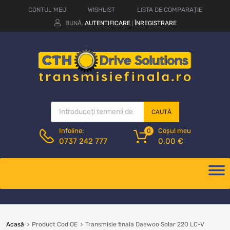
CONTUL MEU
WISHLIST
LISTA DE COMPARAȚIE
BUNĂ.
AUTENTIFICARE
ÎNREGISTRARE
|
CAUTĂ
Coșul meu
Infoline:
0
0,00
€
0737 242 777
Acasă
Product Cod OE
Transmisie finala Daewoo Solar 220 LC-V