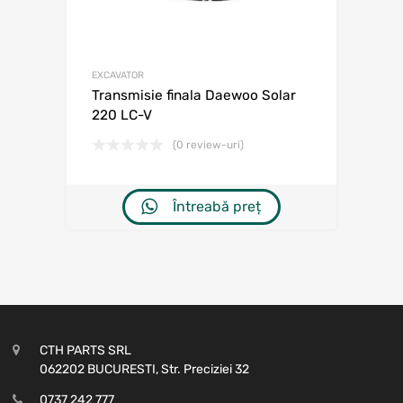
EXCAVATOR
Transmisie finala Daewoo Solar
220 LC-V
(0 review-uri)
Întreabă preț
CTH PARTS SRL
062202 BUCURESTI, Str. Preciziei 32
0737 242 777