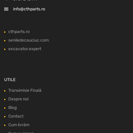
info@cthparts.ro
cthparts.ro
seniledecauciuc.com
excavator.expert
UTILE
Transimisie Finală
Despre noi
Blog
Contact
Cum livrăm