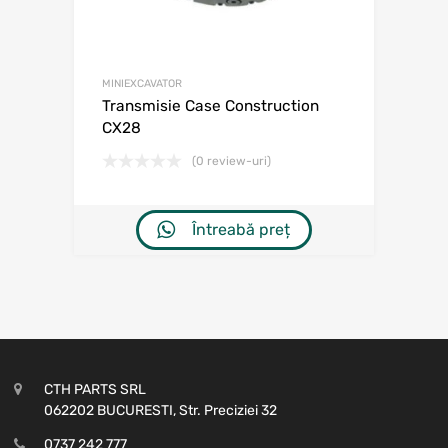
MINIEXCAVATOR
Transmisie Case Construction
CX28
(0 review-uri)
Întreabă preț
CTH PARTS SRL
062202 BUCURESTI, Str. Preciziei 32
0737 242 777