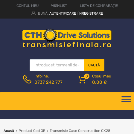
CONTUL MEU
WISHLIST
LISTA DE COMPARAȚIE
BUNĂ.
AUTENTIFICARE
ÎNREGISTRARE
|
CAUTĂ
Coșul meu
Infoline:
0
0,00
€
0737 242 777
Acasă
Product Cod OE
Transmisie Case Construction CX28