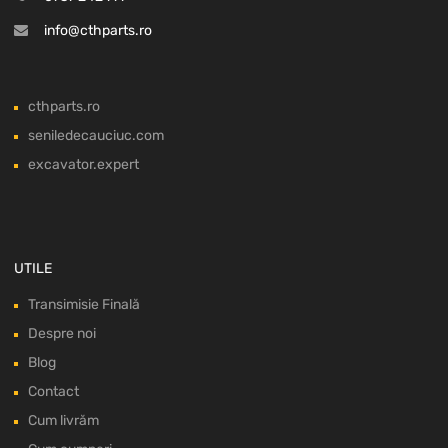
info@cthparts.ro
cthparts.ro
seniledecauciuc.com
excavator.expert
UTILE
Transimisie Finală
Despre noi
Blog
Contact
Cum livrăm