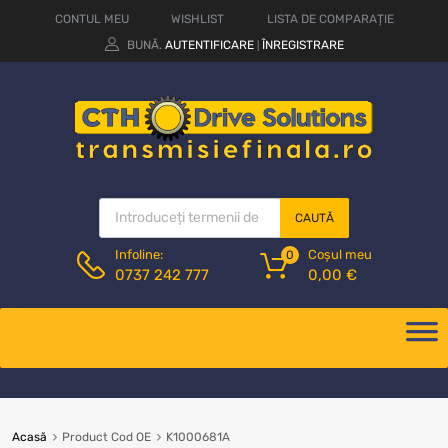
CONTUL MEU
WISHLIST
LISTA DE COMPARAȚIE
BUNĂ.
AUTENTIFICARE
ÎNREGISTRARE
|
CAUTĂ
Coșul meu
Infoline:
0
0,00
€
0737 242 777
Acasă
Product Cod OE
K1000681A