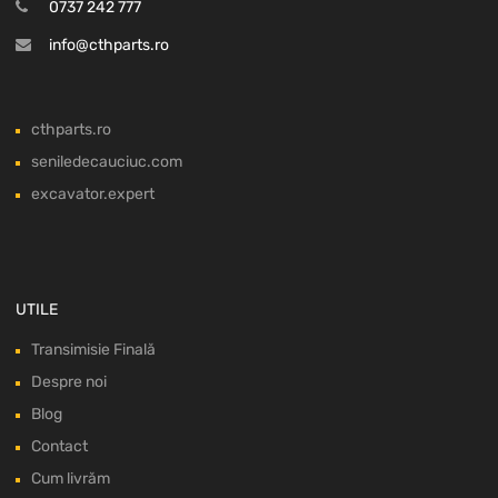
0737 242 777
info@cthparts.ro
cthparts.ro
seniledecauciuc.com
excavator.expert
UTILE
Transimisie Finală
Despre noi
Blog
Contact
Cum livrăm