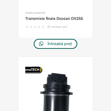
MINIEXCAVATOR
Transmisie finala Doosan DX255
(0 review-uri)
Întreabă preț