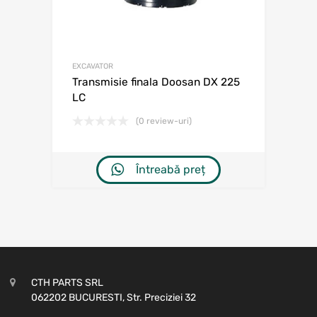
EXCAVATOR
Transmisie finala Doosan DX 225
LC
(0 review-uri)
Întreabă preț
CTH PARTS SRL
062202 BUCURESTI, Str. Preciziei 32