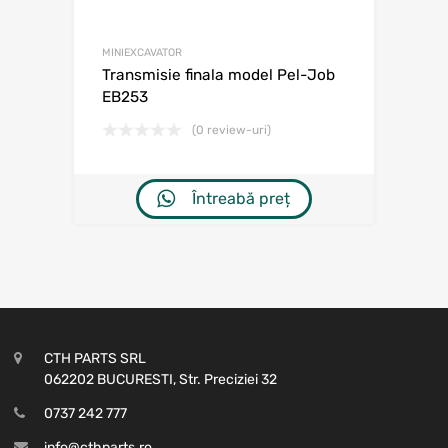
MINIEXCAVATOR
Transmisie finala model Pel-Job
EB253
(0 review-uri)
Întreabă preț
CTH PARTS SRL
062202 BUCURESTI, Str. Preciziei 32
0737 242 777
info@cthparts.ro