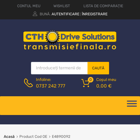
CONTUL MEU
WISHLIST
LISTA DE COMPARAȚIE
BUNĂ.
AUTENTIFICARE
ÎNREGISTRARE
|
CAUTĂ
Coșul meu
Infoline:
0
0,00
€
0737 242 777
Acasă
Product Cod OE
E4890092