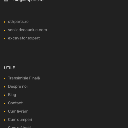
cthparts.ro
seniledecauciuc.com
excavator.expert
UTILE
Transimisie Finală
Despre noi
Blog
Contact
Cum livrăm
Cum cumperi
Cum plătești