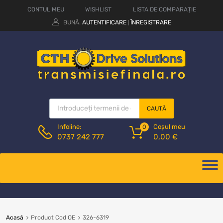
CONTUL MEU
WISHLIST
LISTA DE COMPARAȚIE
BUNĂ.
AUTENTIFICARE
ÎNREGISTRARE
|
CAUTĂ
Coșul meu
Infoline:
0
0,00
€
0737 242 777
Acasă
Product Cod OE
326-6319