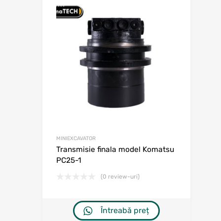
Adaugă în w
Adaugă la comp
MINIEXCAVATOR
Transmisie finala model Komatsu
PC25-1
(0 review-uri)
Întreabă preț