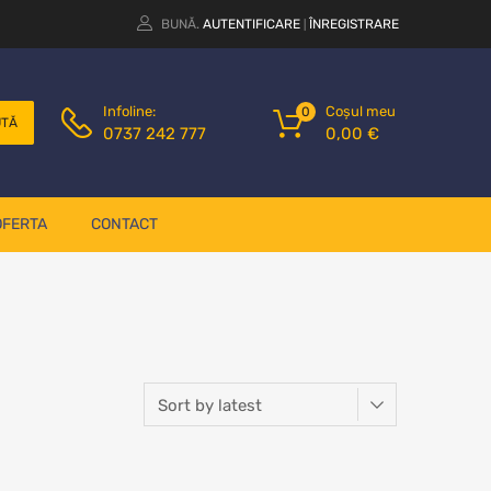
BUNĂ.
AUTENTIFICARE
ÎNREGISTRARE
|
Coșul meu
Infoline:
0
UTĂ
0,00
€
0737 242 777
OFERTA
CONTACT