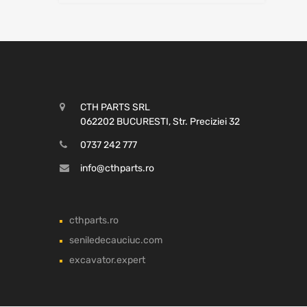
CTH PARTS SRL
062202 BUCURESTI, Str. Preciziei 32
0737 242 777
info@cthparts.ro
cthparts.ro
seniledecauciuc.com
excavator.expert