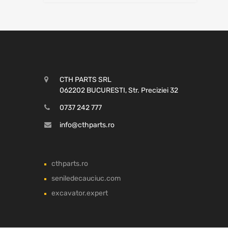
CTH PARTS SRL
062202 BUCURESTI, Str. Preciziei 32
0737 242 777
info@cthparts.ro
cthparts.ro
seniledecauciuc.com
excavator.expert