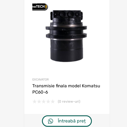
Adaugă în w
Adaugă la comp
EXCAVATOR
Transmisie finala model Komatsu
PC60-6
(0 review-uri)
Întreabă preț