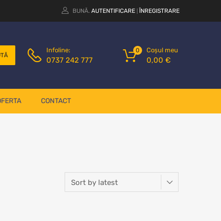
BUNĂ.
AUTENTIFICARE
ÎNREGISTRARE
|
Coșul meu
Infoline:
0
UTĂ
0,00
€
0737 242 777
OFERTA
CONTACT