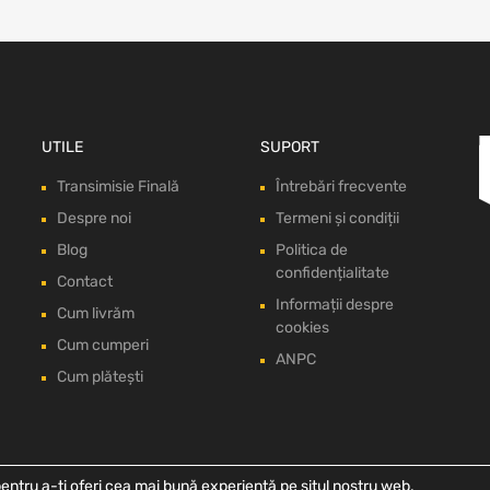
UTILE
SUPORT
Transimisie Finală
Întrebări frecvente
Despre noi
Termeni și condiții
Blog
Politica de
confidențialitate
Contact
Informații despre
Cum livrăm
cookies
Cum cumperi
ANPC
Cum plătești
entru a-ți oferi cea mai bună experiență pe situl nostru web.