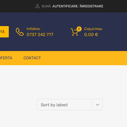
BUNĂ.
AUTENTIFICARE
ÎNREGISTRARE
|
Coșul meu
Infoline:
0
UTĂ
0,00
€
0737 242 777
OFERTA
CONTACT