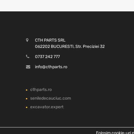
CTH PARTS SRL
062202 BUCURESTI, Str. Preciziei 32
0737 242 777
info@cthparts.ro
cthparts.ro
seniledecauciuc.com
excavator.expert
Folosim cookie-uri p
Copyright ©
2026
CTH PARTS SRL, Toate drepturile rezervate