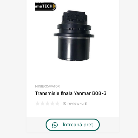
Adaugă în w
Adaugă la comp
MINIEXCAVATOR
Transmisie finala Yanmar B08-3
(0 review-uri)
Întreabă preț