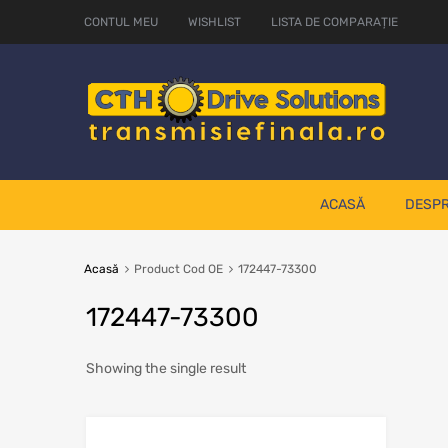
CONTUL MEU
WISHLIST
LISTA DE COMPARAȚIE
ACASĂ
DESPR
Acasă
Product Cod OE
172447-73300
172447-73300
Showing the single result