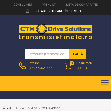
CONTUL MEU
WISHLIST
LISTA DE COMPARAȚIE
BUNĂ.
AUTENTIFICARE
ÎNREGISTRARE
|
CAUTĂ
Coșul meu
Infoline:
0
0,00
€
0737 242 777
Acasă
Product Cod OE
172142-73300