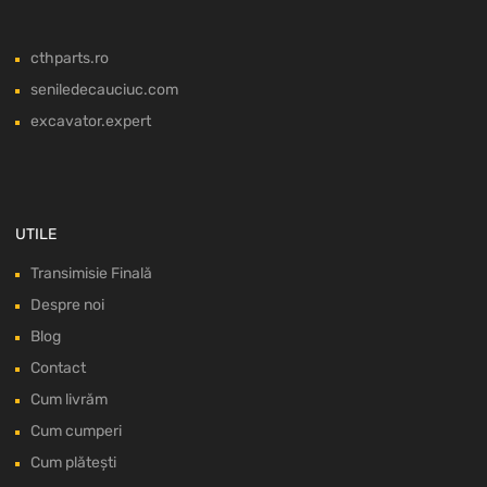
cthparts.ro
seniledecauciuc.com
excavator.expert
UTILE
Transimisie Finală
Despre noi
Blog
Contact
Cum livrăm
Cum cumperi
Cum plătești