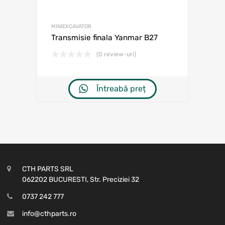
MINIEXCAVATOR
Transmisie finala Yanmar B27
(0 review-uri)
Întreabă preț
CTH PARTS SRL
062202 BUCURESTI, Str. Preciziei 32
0737 242 777
info@cthparts.ro